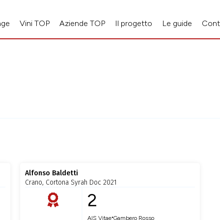
age
Vini TOP
Aziende TOP
Il progetto
Le guide
Cont
Alfonso Baldetti
Crano, Cortona Syrah Doc 2021
2
•
AIS Vitae
Gambero Rosso