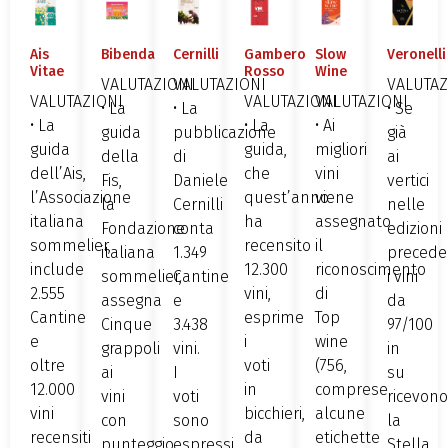
Ais
Bibenda
Cernilli
Gambero
Slow
Veronelli
Vitae
Rosso
Wine
VALUTAZIONI
VALUTAZIONI
VALUTAZ
VALUTAZIONI
VALUTAZIONI
VALUTAZIONI
• La
• La
• Se
• La
• La
• Ai
guida
pubblicazione
già
guida
guida,
migliori
della
di
ai
dell’Ais,
che
vini
Fis,
Daniele
vertici
l’Associazione
quest’anno
viene
la
Cernilli
nelle
italiana
ha
assegnato
Fondazione
conta
edizioni
sommelier,
recensito
il
italiana
1.349
preceden
include
12.300
riconoscimento
sommelier,
Cantine
i vini
2.555
vini,
di
assegna
e
da
Cantine
esprime
Top
Cinque
3.438
97/100
e
i
wine
grappoli
vini.
in
oltre
voti
(756,
ai
I
su
12.000
in
comprese
vini
voti
ricevono
vini
bicchieri,
alcune
con
sono
la
recensiti
da
etichette
punteggio
espressi
Stella