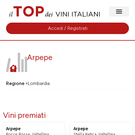
Accedi / Registrati
Arpepe
Regione ›
Lombardia
Vini premiati
Arpepe
Arpepe
Rocce Rosse, Valtellina
Stella Retica, Valtellina