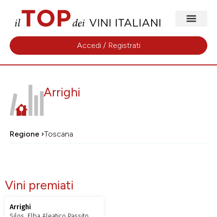
Accedi / Registrati
Arrighi
Regione ›
Toscana
Vini premiati
Arrighi
Silos, Elba Aleatico Passito