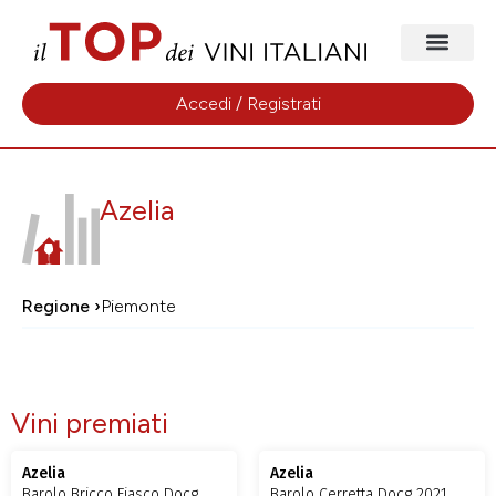
Accedi / Registrati
Azelia
Regione ›
Piemonte
Vini premiati
Azelia
Azelia
Barolo Bricco Fiasco Docg
Barolo Cerretta Docg 2021