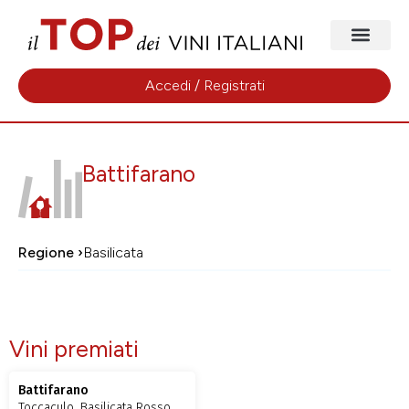
Accedi / Registrati
Battifarano
Regione ›
Basilicata
Vini premiati
Battifarano
Toccaculo, Basilicata Rosso