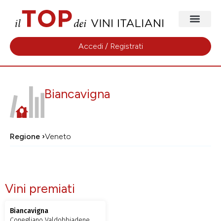
Accedi / Registrati
Biancavigna
Regione ›
Veneto
Vini premiati
Biancavigna
Conegliano Valdobbiadene