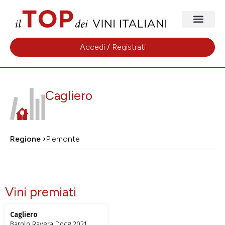
Accedi / Registrati
Cagliero
Regione ›
Piemonte
Vini premiati
Cagliero
Barolo Ravera Docg 2021