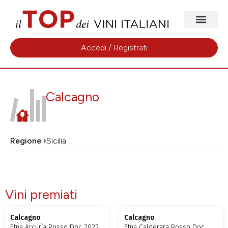
Accedi / Registrati
Calcagno
Regione ›
Sicilia
Vini premiati
Calcagno
Calcagno
Etna Arcurìa Rosso Doc 2022
Etna Calderara Rosso Doc