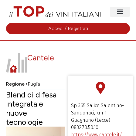
Accedi / Registrati
Cantele
Regione ›
Puglia
Blend di difesa
integrata e
Sp 365 Salice Salentino-
nuove
Sandonaci, km 1
Guagnano (Lecce)
tecnologie
0832.70.50.10
https://www.cantele.it/