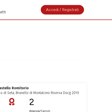
Accedi / Registrati
atti
astello Romitorio
ilo di Seta, Brunello di Montalcino Riserva Docg 2019
2
•
Bibenda
Cernilli