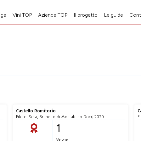
age
Vini TOP
Aziende TOP
Il progetto
Le guide
Cont
Castello Romitorio
C
Filo di Seta, Brunello di Montalcino Docg 2020
F
1
Veronelli