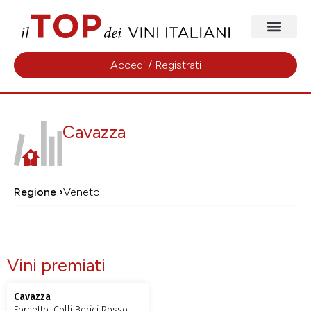
Accedi / Registrati
Cavazza
Regione ›
Veneto
Vini premiati
Cavazza
Fornetto, Colli Berici Rosso