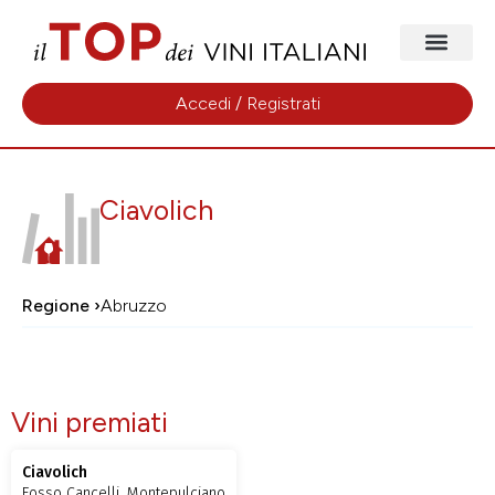
Accedi / Registrati
Ciavolich
Regione ›
Abruzzo
Vini premiati
Ciavolich
Fosso Cancelli, Montepulciano