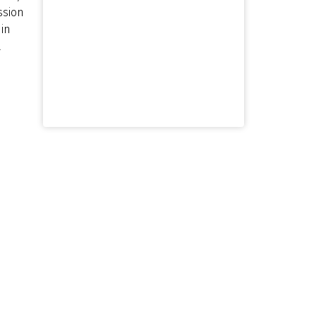
ssion
 in
a