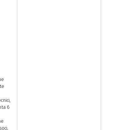
me
te
cnici,
nta 6
he
soci,