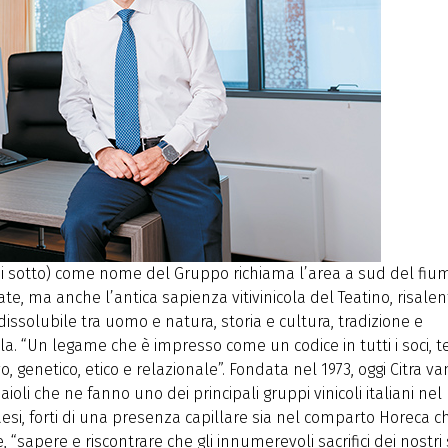
 al di sotto) come nome del Gruppo richiama l’area a sud del fiu
te, ma anche l’antica sapienza vitivinicola del Teatino, risalen
issolubile tra uomo e natura, storia e cultura, tradizione e
a. “Un legame che è impresso come un codice in tutti i soci, te
, genetico, etico e relazionale”. Fondata nel 1973, oggi Citra va
naioli che ne fanno uno dei principali gruppi vinicoli italiani nel
Paesi, forti di una presenza capillare sia nel comparto Horeca c
, “sapere e riscontrare che gli innumerevoli sacrifici dei nostri 