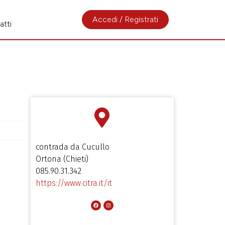
Accedi / Registrati
atti
contrada da Cucullo
Ortona (Chieti)
085.90.31.342
https://www.citra.it/it