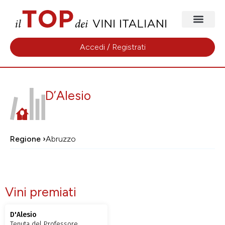
Accedi / Registrati
D’Alesio
Regione ›
Abruzzo
Vini premiati
D'Alesio
Tenuta del Professore,