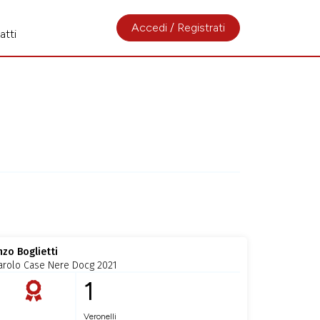
Accedi / Registrati
atti
nzo Boglietti
arolo Case Nere Docg 2021
1
Veronelli