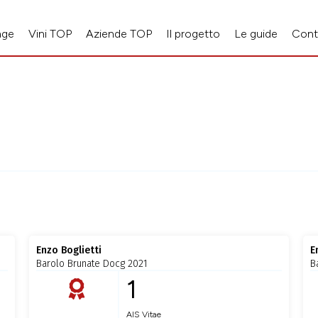
age
Vini TOP
Aziende TOP
Il progetto
Le guide
Cont
Enzo Boglietti
E
Barolo Brunate Docg 2021
B
1
AIS Vitae