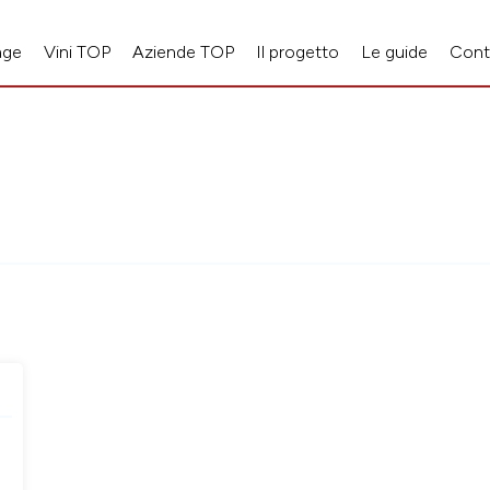
age
Vini TOP
Aziende TOP
Il progetto
Le guide
Cont