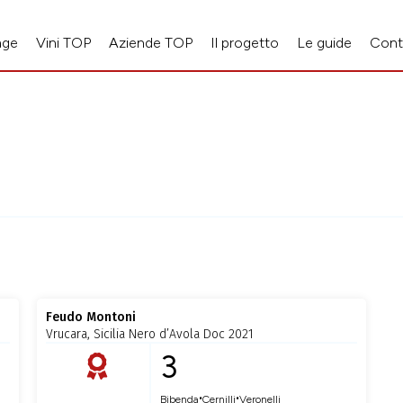
age
Vini TOP
Aziende TOP
Il progetto
Le guide
Cont
Feudo Montoni
Vrucara, Sicilia Nero d’Avola Doc 2021
3
•
•
Bibenda
Cernilli
Veronelli