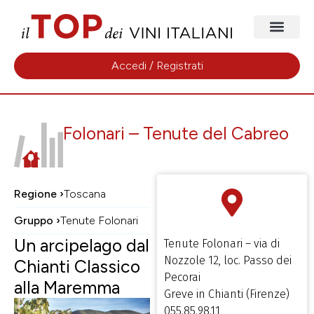
Accedi / Registrati
Folonari – Tenute del Cabreo
Regione ›
Toscana
Gruppo ›
Tenute Folonari
Un arcipelago dal
Tenute Folonari – via di
Nozzole 12, loc. Passo dei
Chianti Classico
Pecorai
alla Maremma
Greve in Chianti (Firenze)
055.85.98.11