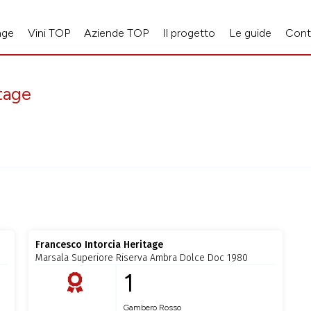
age
Vini TOP
Aziende TOP
Il progetto
Le guide
Cont
tage
Francesco Intorcia Heritage
Marsala Superiore Riserva Ambra Dolce Doc 1980
1
Gambero Rosso