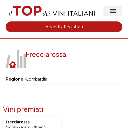
Accedi / Registrati
Frecciarossa
Regione ›
Lombardia
Vini premiati
Frecciarossa
Giorgio Odero, Oltrepò