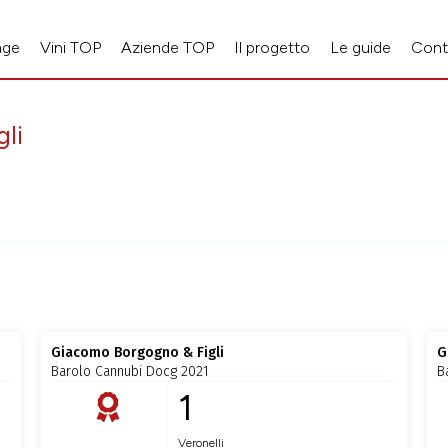
age
Vini TOP
Aziende TOP
Il progetto
Le guide
Cont
li
Giacomo Borgogno & Figli
G
Barolo Cannubi Docg 2021
B
1
Veronelli