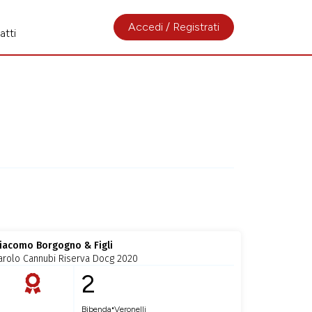
Accedi / Registrati
atti
iacomo Borgogno & Figli
arolo Cannubi Riserva Docg 2020
2
•
Bibenda
Veronelli