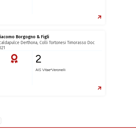
iacomo Borgogno & Figli
caldapulce Derthona, Colli Tortonesi Timorasso Doc
021
2
•
AIS Vitae
Veronelli