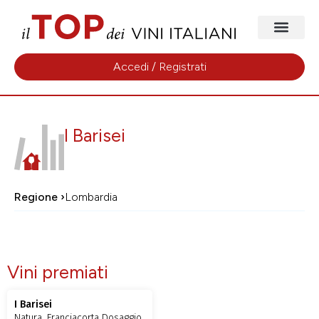
Accedi / Registrati
I Barisei
Regione ›
Lombardia
Vini premiati
I Barisei
Natura, Franciacorta Dosaggio