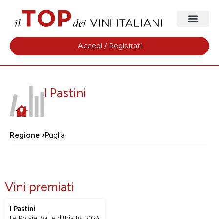
Accedi / Registrati
I Pastini
Regione ›
Puglia
Vini premiati
I Pastini
Le Rotaie, Valle d’Itria Igt 2024