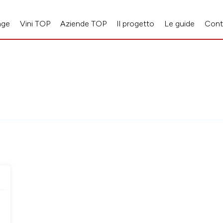
age
Vini TOP
Aziende TOP
Il progetto
Le guide
Cont