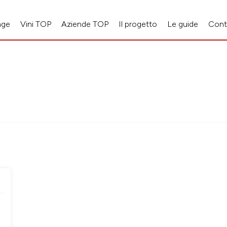
age
Vini TOP
Aziende TOP
Il progetto
Le guide
Cont