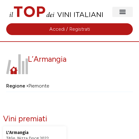
Accedi / Registrati
L’Armangia
Regione ›
Piemonte
Vini premiati
L'Armangia
Titòn, Nizza Docg 2022