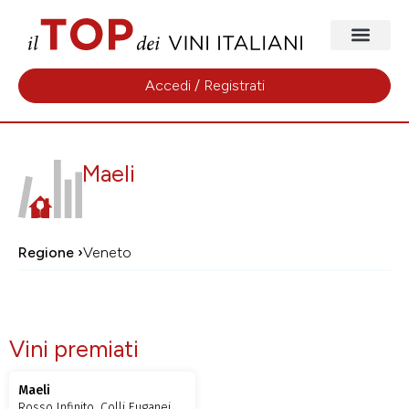
Accedi / Registrati
Maeli
Regione ›
Veneto
Vini premiati
Maeli
Rosso Infinito, Colli Euganei