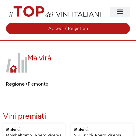
Accedi / Registrati
Malvirà
Regione ›
Piemonte
Vini premiati
Malvirà
Malvirà
Mombeltramo , Roero Riserva
S.S. Trinità, Roero Riserva