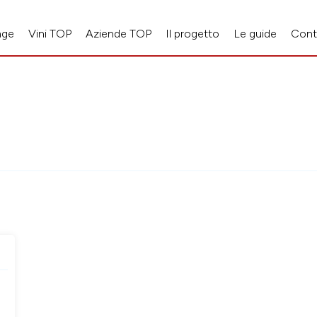
age
Vini TOP
Aziende TOP
Il progetto
Le guide
Cont