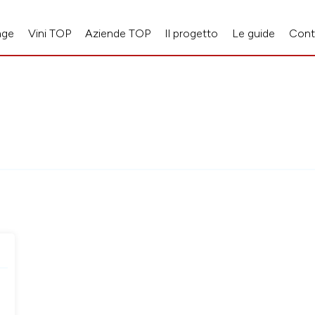
age
Vini TOP
Aziende TOP
Il progetto
Le guide
Cont