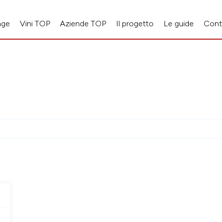
age
Vini TOP
Aziende TOP
Il progetto
Le guide
Cont