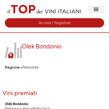
Accedi / Registrati
Olek Bondonio
Regione ›
Piemonte
Vini premiati
Olek Bondonio
Barbaresco Roncagliette Docg