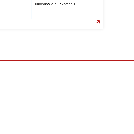
•
•
Bibenda
Cernilli
Veronelli