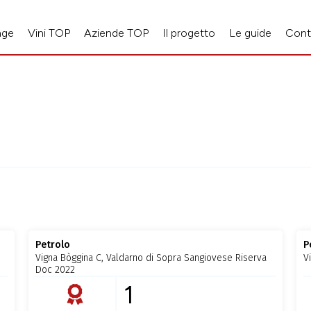
age
Vini TOP
Aziende TOP
Il progetto
Le guide
Cont
Petrolo
P
Vigna Bòggina C, Valdarno di Sopra Sangiovese Riserva
V
Doc 2022
1