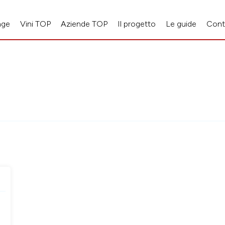
age
Vini TOP
Aziende TOP
Il progetto
Le guide
Cont