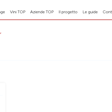
age
Vini TOP
Aziende TOP
Il progetto
Le guide
Cont
r