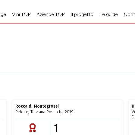
age
Vini TOP
Aziende TOP
Il progetto
Le guide
Cont
Rocca di Montegrossi
R
Ridolfo, Toscana Rosso Igt 2019
V
D
1