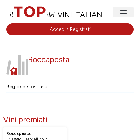
Accedi / Registrati
Roccapesta
Regione ›
Toscana
Vini premiati
Roccapesta
I Gaggioli, Morellino di