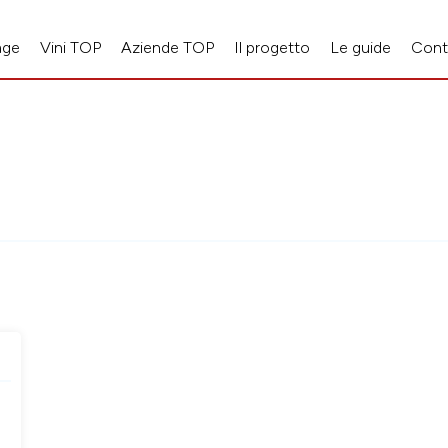
age
Vini TOP
Aziende TOP
Il progetto
Le guide
Cont