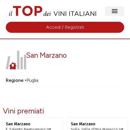
Accedi / Registrati
San Marzano
Regione ›
Puglia
Vini premiati
San Marzano
San Marzano
F, Salento Negroamaro Igt
Sulla, Valle d’Itria Maresco Igt