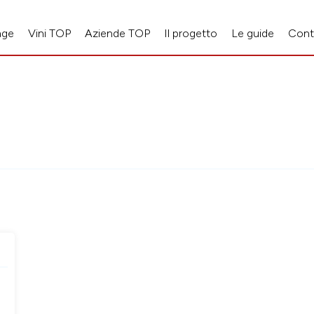
age
Vini TOP
Aziende TOP
Il progetto
Le guide
Cont