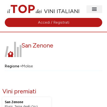
Accedi / Registrati
San Zenone
Regione ›
Molise
Vini premiati
San Zenone
Pluris, Terre degli Osci