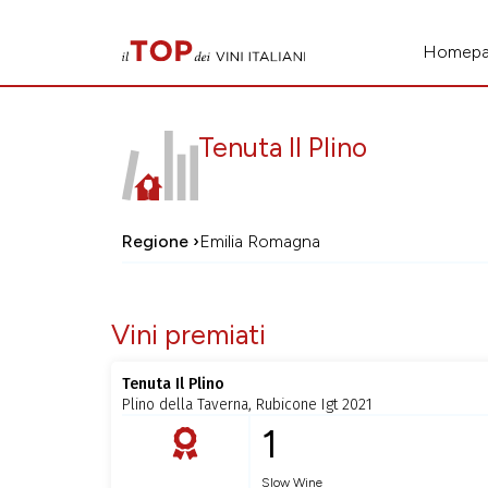
Homep
Tenuta Il Plino
Regione ›
Emilia Romagna
Vini premiati
Tenuta Il Plino
Plino della Taverna, Rubicone Igt 2021
1
Slow Wine