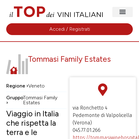
Accedi / Registrati
Tommasi Family Estates
Regione ›
Veneto
Gruppo
Tommasi Family
›
Estates
via Ronchetto 4
Viaggio in Italia
Pedemonte di Valpolicella
che rispetta la
(Verona)
045.77.01.266
terra e le
https://tommasiwinehospital