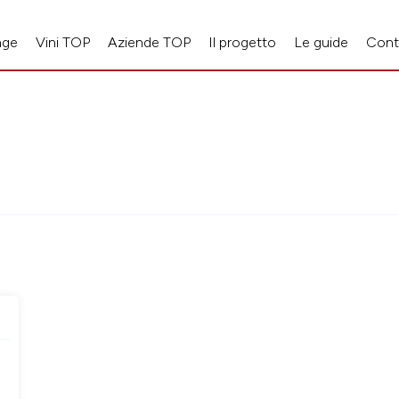
age
Vini TOP
Aziende TOP
Il progetto
Le guide
Cont