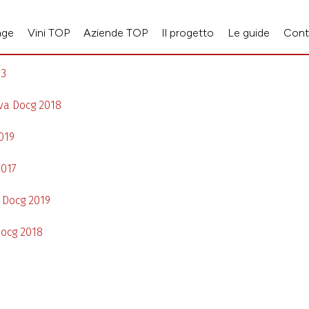
age
Vini TOP
Aziende TOP
Il progetto
Le guide
Cont
13
rva Docg 2018
019
2017
 Docg 2019
Docg 2018