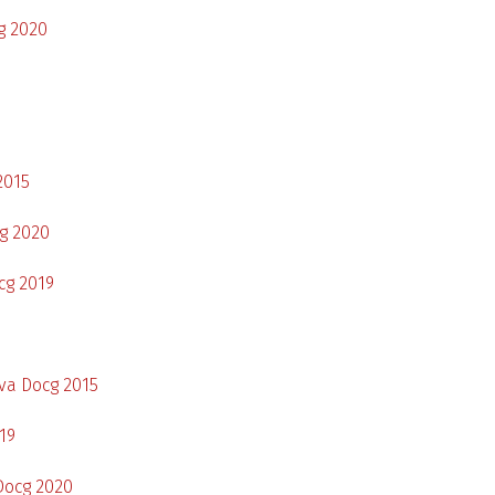
cg 2020
2015
cg 2020
cg 2019
rva Docg 2015
19
 Docg 2020