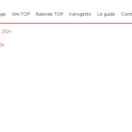
age
Vini TOP
Aziende TOP
Il progetto
Le guide
Cont
 2024
24