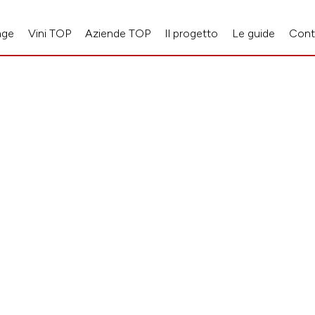
age
Vini TOP
Aziende TOP
Il progetto
Le guide
Cont