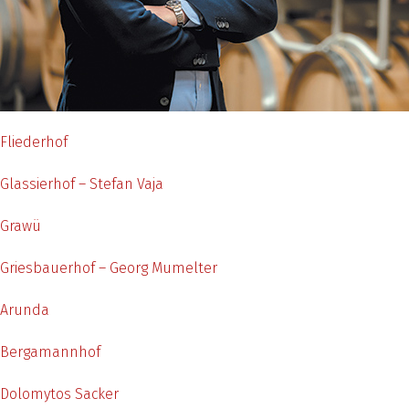
Fliederhof
Glassierhof – Stefan Vaja
Grawü
Griesbauerhof – Georg Mumelter
Arunda
Bergamannhof
Dolomytos Sacker