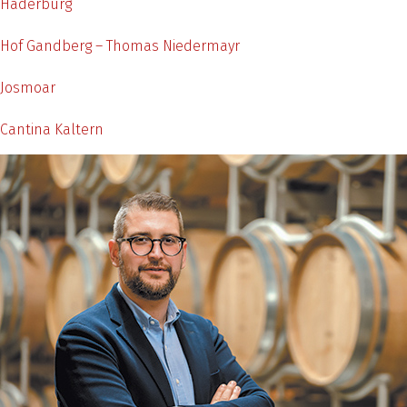
Haderburg
Hof Gandberg – Thomas Niedermayr
Josmoar
Cantina Kaltern